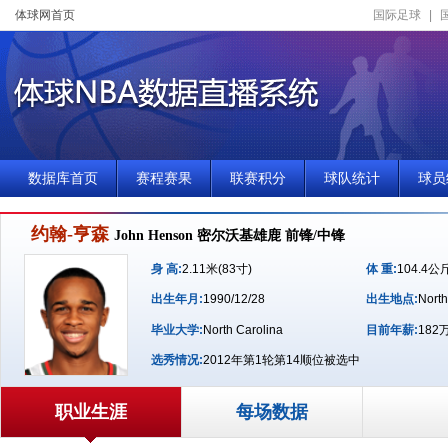
体球网首页
国际足球
|
数据库首页
赛程赛果
联赛积分
球队统计
球员
约翰-亨森
John Henson 密尔沃基雄鹿 前锋/中锋
身 高:
2.11米(83寸)
体 重:
104.4公
出生年月:
1990/12/28
出生地点:
North
毕业大学:
North Carolina
目前年薪:
182
选秀情况:
2012年第1轮第14顺位被选中
职业生涯
每场数据