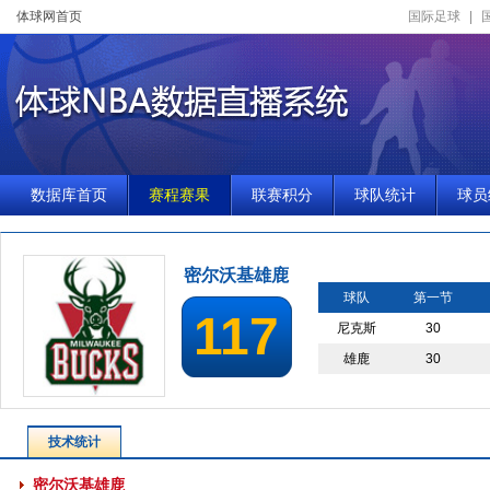
体球网首页
国际足球
|
数据库首页
赛程赛果
联赛积分
球队统计
球员
密尔沃基雄鹿
球队
第一节
117
尼克斯
30
雄鹿
30
技术统计
密尔沃基雄鹿