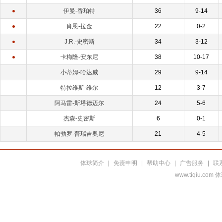
伊曼-香珀特
36
9-14
肖恩-拉金
22
0-2
J.R.-史密斯
34
3-12
卡梅隆-安东尼
38
10-17
小蒂姆-哈达威
29
9-14
特拉维斯-维尔
12
3-7
阿马雷-斯塔德迈尔
24
5-6
杰森-史密斯
6
0-1
帕勃罗-普瑞吉奥尼
21
4-5
体球简介
|
免责申明
|
帮助中心
|
广告服务
|
联
www.tiqiu.co