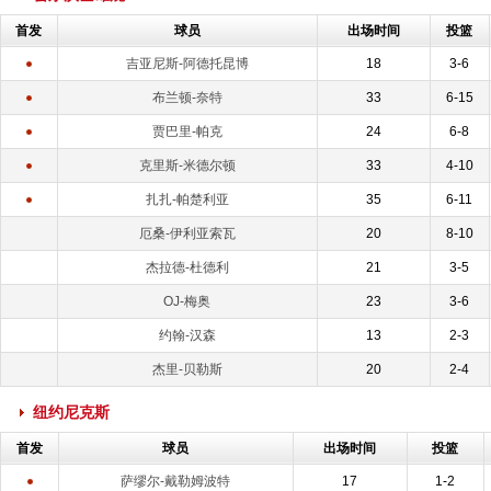
首发
球员
出场时间
投篮
吉亚尼斯-阿德托昆博
18
3-6
布兰顿-奈特
33
6-15
贾巴里-帕克
24
6-8
克里斯-米德尔顿
33
4-10
扎扎-帕楚利亚
35
6-11
厄桑-伊利亚索瓦
20
8-10
杰拉德-杜德利
21
3-5
OJ-梅奥
23
3-6
约翰-汉森
13
2-3
杰里-贝勒斯
20
2-4
纽约尼克斯
首发
球员
出场时间
投篮
萨缪尔-戴勒姆波特
17
1-2