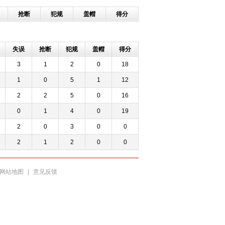
抢断
犯规
盖帽
得分
失误
抢断
犯规
盖帽
得分
3
1
2
0
18
1
0
5
1
12
2
2
5
0
16
0
1
4
0
19
2
0
3
0
0
2
1
2
0
0
网站地图
|
意见反馈