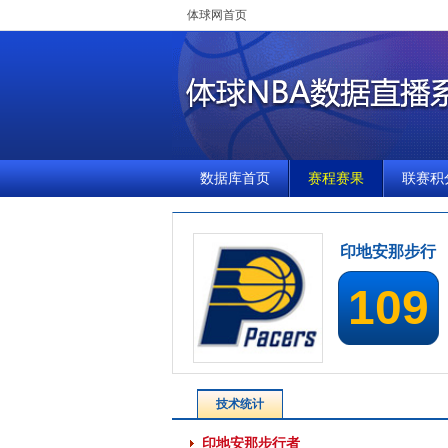
体球网首页
数据库首页
赛程赛果
联赛积
印地安那步行
109
者
技术统计
印地安那步行者