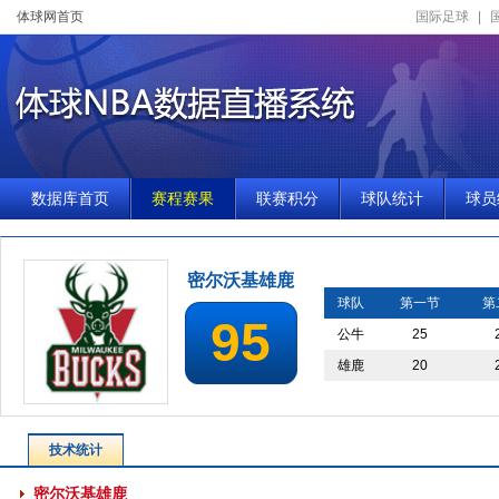
体球网首页
国际足球
|
数据库首页
赛程赛果
联赛积分
球队统计
球员
密尔沃基雄鹿
球队
第一节
第
95
公牛
25
雄鹿
20
技术统计
密尔沃基雄鹿