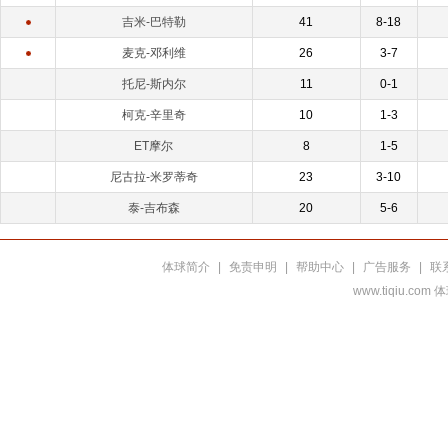
吉米-巴特勒
41
8-18
麦克-邓利维
26
3-7
托尼-斯内尔
11
0-1
柯克-辛里奇
10
1-3
ET摩尔
8
1-5
尼古拉-米罗蒂奇
23
3-10
泰-吉布森
20
5-6
体球简介
|
免责申明
|
帮助中心
|
广告服务
|
联
www.tiqiu.co