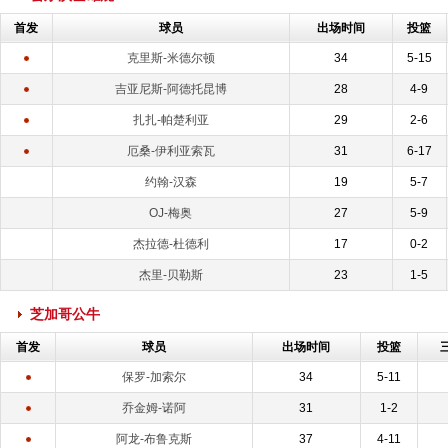
首发
球员
出场时间
投篮
克里斯-米德尔顿
34
5-15
吉亚尼斯-阿德托昆博
28
4-9
扎扎-帕楚利亚
29
2-6
厄桑-伊利亚索瓦
31
6-17
约翰-汉森
19
5-7
OJ-梅奥
27
5-9
杰拉德-杜德利
17
0-2
杰里-贝勒斯
23
1-5
芝加哥公牛
首发
球员
出场时间
投篮
保罗-加索尔
34
5-11
乔金姆-诺阿
31
1-2
阿龙-布鲁克斯
37
4-11