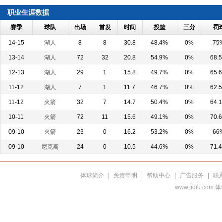
职业生涯数据
赛季
球队
出场
首发
时间
投篮
三分
罚
14-15
湖人
8
8
30.8
48.4%
0%
75
13-14
湖人
72
32
20.8
54.9%
0%
68.
12-13
湖人
29
1
15.8
49.7%
0%
65.
11-12
湖人
7
1
11.7
46.7%
0%
62.
11-12
火箭
32
7
14.7
50.4%
0%
64.
10-11
火箭
72
11
15.6
49.1%
0%
70.
09-10
火箭
23
0
16.2
53.2%
0%
66
09-10
尼克斯
24
0
10.5
44.6%
0%
71.
体球简介
|
免责申明
|
帮助中心
|
广告服务
|
联
www.tiqiu.co