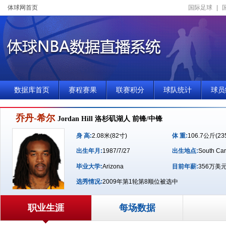
体球网首页
国际足球
|
数据库首页
赛程赛果
联赛积分
球队统计
球员
乔丹-希尔
Jordan Hill 洛杉矶湖人 前锋/中锋
身 高:
2.08米(82寸)
体 重:
106.7公斤(23
出生年月:
1987/7/27
出生地点:
South Car
毕业大学:
Arizona
目前年薪:
356万美
选秀情况:
2009年第1轮第8顺位被选中
职业生涯
每场数据