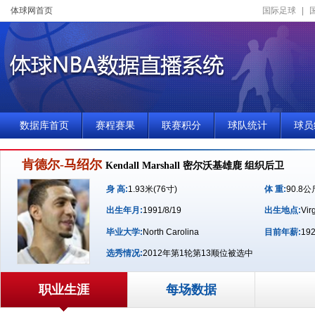
体球网首页
国际足球
|
数据库首页
赛程赛果
联赛积分
球队统计
球员
肯德尔-马绍尔
Kendall Marshall 密尔沃基雄鹿 组织后卫
身 高:
1.93米(76寸)
体 重:
90.8公
出生年月:
1991/8/19
出生地点:
Vir
毕业大学:
North Carolina
目前年薪:
19
选秀情况:
2012年第1轮第13顺位被选中
职业生涯
每场数据