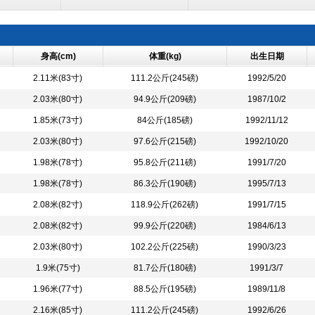
身高(cm)
体重(kg)
出生日期
2.11米(83寸)
111.2公斤(245磅)
1992/5/20
2.03米(80寸)
94.9公斤(209磅)
1987/10/2
1.85米(73寸)
84公斤(185磅)
1992/11/12
2.03米(80寸)
97.6公斤(215磅)
1992/10/20
1.98米(78寸)
95.8公斤(211磅)
1991/7/20
1.98米(78寸)
86.3公斤(190磅)
1995/7/13
2.08米(82寸)
118.9公斤(262磅)
1991/7/15
2.08米(82寸)
99.9公斤(220磅)
1984/6/13
2.03米(80寸)
102.2公斤(225磅)
1990/3/23
1.9米(75寸)
81.7公斤(180磅)
1991/3/7
1.96米(77寸)
88.5公斤(195磅)
1989/11/8
2.16米(85寸)
111.2公斤(245磅)
1992/6/26