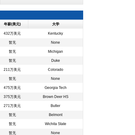
年薪(美元)
大学
432万美元
Kentucky
暂无
None
暂无
Michigan
暂无
Duke
211万美元
Colorado
暂无
None
475万美元
Georgia Tech
375万美元
Brown Deer HS
271万美元
Butler
暂无
Belmont
暂无
Wichita State
暂无
None